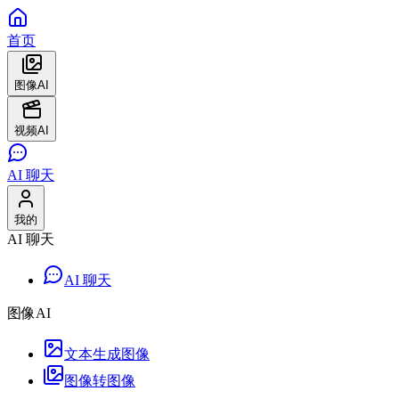
首页
图像AI
视频AI
AI 聊天
我的
AI 聊天
AI 聊天
图像AI
文本生成图像
图像转图像