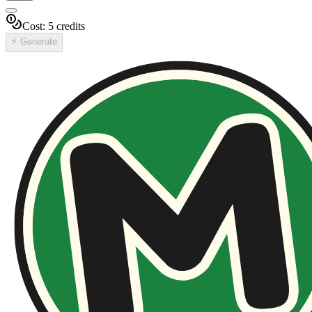
Cost:
5
credits
⚡ Generate