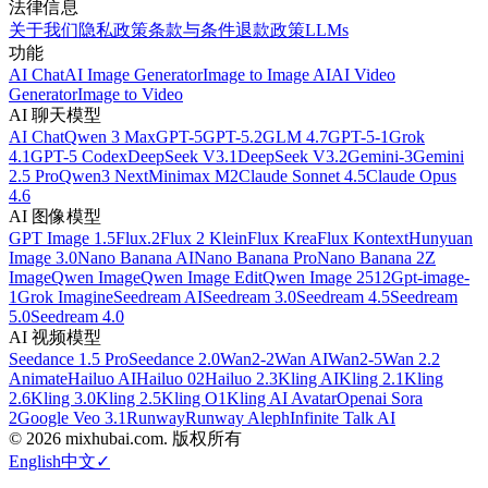
法律信息
关于我们
隐私政策
条款与条件
退款政策
LLMs
功能
AI Chat
AI Image Generator
Image to Image AI
AI Video
Generator
Image to Video
AI 聊天模型
AI Chat
Qwen 3 Max
GPT-5
GPT-5.2
GLM 4.7
GPT-5-1
Grok
4.1
GPT-5 Codex
DeepSeek V3.1
DeepSeek V3.2
Gemini-3
Gemini
2.5 Pro
Qwen3 Next
Minimax M2
Claude Sonnet 4.5
Claude Opus
4.6
AI 图像模型
GPT Image 1.5
Flux.2
Flux 2 Klein
Flux Krea
Flux Kontext
Hunyuan
Image 3.0
Nano Banana AI
Nano Banana Pro
Nano Banana 2
Z
Image
Qwen Image
Qwen Image Edit
Qwen Image 2512
Gpt-image-
1
Grok Imagine
Seedream AI
Seedream 3.0
Seedream 4.5
Seedream
5.0
Seedream 4.0
AI 视频模型
Seedance 1.5 Pro
Seedance 2.0
Wan2-2
Wan AI
Wan2-5
Wan 2.2
Animate
Hailuo AI
Hailuo 02
Hailuo 2.3
Kling AI
Kling 2.1
Kling
2.6
Kling 3.0
Kling 2.5
Kling O1
Kling AI Avatar
Openai Sora
2
Google Veo 3.1
Runway
Runway Aleph
Infinite Talk AI
©
2026
mixhubai.com.
版权所有
English
中文
✓