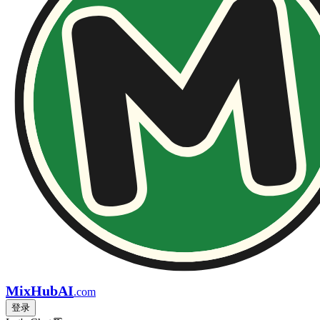
MixHubAI
.com
登录