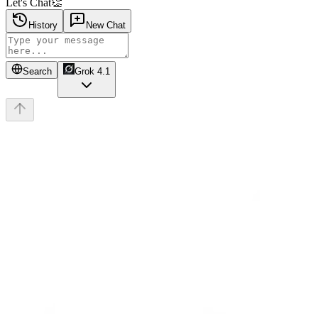
Let's Chat👏
History
New Chat
Search
Grok 4.1